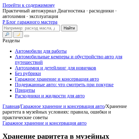
Перейти к содержимому
Практичный автожурнал
Диагностика · расходники ·
автохимия · эксплуатация
P
Блог гаражного мастера
Поиск
Найти
Меню
Разделы
Автомобили для работы
Автомобильные кемперы и обустройство авто для
путешествий
Автохимия и детейлинг для новичков
Без рубрики
Гаражное хранение и консервация авто
Подержанные авто: что смотреть при покупке
Прицепы
Расходники и жидкости для авто
Главная
/
Гаражное хранение и консервация авто
/
Хранение
раритета в музейных условиях: правила, ошибки и
практические советы
Гаражное хранение и консервация авто
Хранение раритета в музейных