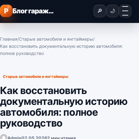
Перейти к содержимому
Меню
P
Блог гаражного мастера
🔎
🌙
Главная
/
Старые автомобили и янгтаймеры
/
Как восстановить документальную историю автомобиля:
полное руководство
Старые автомобили и янгтаймеры
Как восстановить
документальную историю
автомобиля: полное
руководство
Admin
02.05.2026
2 мин чтения