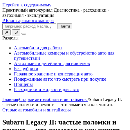
Перейти к содержимому
Практичный автожурнал
Диагностика · расходники ·
автохимия · эксплуатация
P
Блог гаражного мастера
Поиск
Найти
🔎
🌙
Меню
Разделы
Автомобили для работы
Автомобильные кемперы и обустройство авто для
путешествий
Автохимия и детейлинг для новичков
Без рубрики
Гаражное хранение и консервация авто
Подержанные авто: что смотреть при покупке
Прицепы
Расходники и жидкости для авто
Главная
/
Старые автомобили и янгтаймеры
/
Subaru Legacy II:
частые поломки и ремонт — что ломается и как чинить
Старые автомобили и янгтаймеры
Subaru Legacy II: частые поломки и
ремонт — что ломается и как чинить